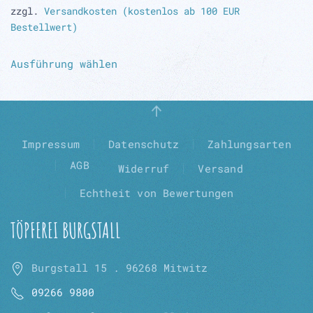
zzgl.
Versandkosten (kostenlos ab 100 EUR
Bestellwert)
Dieses
Ausführung wählen
Produkt
weist
mehrere
Varianten
auf.
Impressum
Datenschutz
Zahlungsarten
Die
AGB
Widerruf
Versand
Optionen
können
Echtheit von Bewertungen
auf
der
TÖPFEREI BURGSTALL
Produktseite
gewählt
Burgstall 15 . 96268 Mitwitz
werden
09266 9800