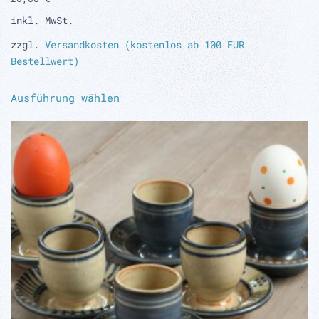
inkl. MwSt.
zzgl.
Versandkosten (kostenlos ab 100 EUR
Bestellwert)
Dieses
Ausführung wählen
Produkt
weist
mehrere
Varianten
auf.
Die
Optionen
können
auf
der
Produktseite
gewählt
werden