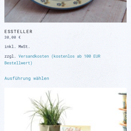
ESSTELLER
30,00
€
inkl. MwSt.
zzgl.
Versandkosten (kostenlos ab 100 EUR
Bestellwert)
Dieses
Ausführung wählen
Produkt
weist
mehrere
Varianten
auf.
Die
Optionen
können