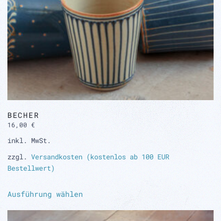
BECHER
16,00
€
inkl. MwSt.
zzgl.
Versandkosten (kostenlos ab 100 EUR
Bestellwert)
Dieses
Ausführung wählen
Produkt
weist
mehrere