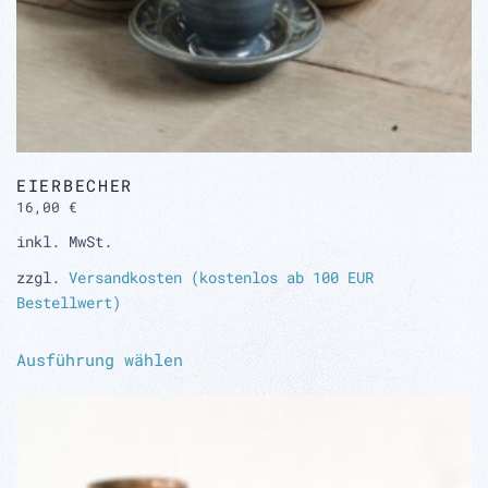
EIERBECHER
16,00
€
inkl. MwSt.
zzgl.
Versandkosten (kostenlos ab 100 EUR
Bestellwert)
Dieses
Ausführung wählen
Produkt
weist
mehrere
Varianten
auf.