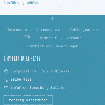
Ausführung wählen
Produkt
weist
mehrere
Varianten
auf.
Impressum
Datenschutz
Zahlungsarten
Die
AGB
Widerruf
Versand
Optionen
können
Echtheit von Bewertungen
auf
der
TÖPFEREI BURGSTALL
Produktseite
gewählt
Burgstall 15 . 96268 Mitwitz
werden
09266 9800
info@toepfereiburgstall.de
Vertrag widerrufen