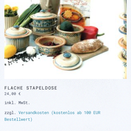
auf
der
Produktseite
gewählt
werden
FLACHE STAPELDOSE
24,00
€
inkl. MwSt.
zzgl.
Versandkosten (kostenlos ab 100 EUR
Bestellwert)
Dieses