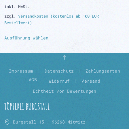
inkl. MwSt.
zzgl.
Versandkosten (kostenlos ab 100 EUR
Bestellwert)
Dieses
Ausführung wählen
Produkt
weist
mehrere
Varianten
auf.
Impressum
Datenschutz
Zahlungsarten
Die
AGB
Widerruf
Versand
Optionen
können
Echtheit von Bewertungen
auf
der
TÖPFEREI BURGSTALL
Produktseite
gewählt
Burgstall 15 . 96268 Mitwitz
werden