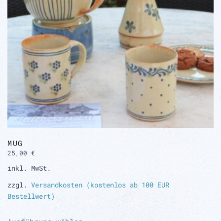
MUG
25,00
€
inkl. MwSt.
zzgl.
Versandkosten (kostenlos ab 100 EUR
Bestellwert)
Dieses