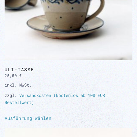
gewählt
werden
ULI-TASSE
25,00
€
inkl. MwSt.
zzgl.
Versandkosten (kostenlos ab 100 EUR
Bestellwert)
Dieses
Ausführung wählen
Produkt
weist
mehrere