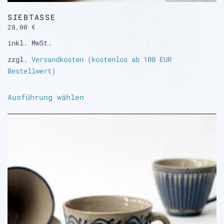
SIEBTASSE
28,00
€
inkl. MwSt.
zzgl.
Versandkosten (kostenlos ab 100 EUR
Bestellwert)
Dieses
Ausführung wählen
Produkt
weist
mehrere
Varianten
auf.
Die
Optionen
können
auf
der
Produktseite